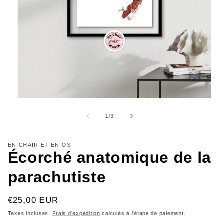
Ouvrir
le
média
de
1
/
3
1
dans
une
fenêtre
EN CHAIR ET EN OS
modale
Écorché anatomique de la
parachutiste
Prix
€25,00 EUR
habituel
Taxes incluses.
Frais d'expédition
calculés à l'étape de paiement.