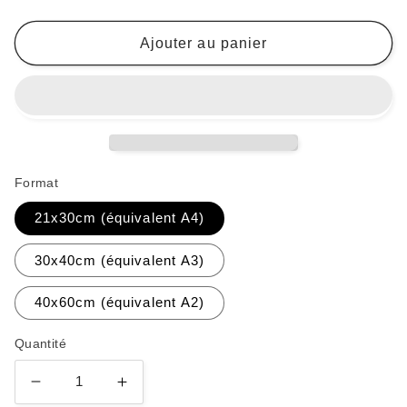
Ajouter au panier
Format
21x30cm (équivalent A4)
30x40cm (équivalent A3)
40x60cm (équivalent A2)
Quantité
Réduire
Augmenter