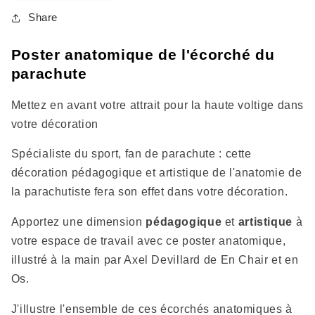
la
la
quantité
quantité
Share
de
de
Écorché
Écorché
Poster anatomique de l'écorché du
anatomique
anatomique
parachute
de
de
la
la
Mettez en avant votre attrait pour la haute voltige dans
parachutiste
parachutiste
votre décoration
Spécialiste du sport, fan de parachute : cette
décoration pédagogique et artistique de l'anatomie de
la parachutiste fera son effet dans votre décoration.
Apportez une dimension
pédagogique
et
artistique
à
votre espace de travail avec ce poster anatomique,
illustré à la main par Axel Devillard de En Chair et en
Os.
J'illustre l'ensemble de ces écorchés anatomiques à