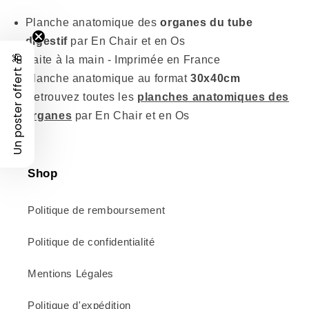
de
de
Planche
Planche
Planche anatomique des
organes du tube
anatomique
anatomique
digestif
par En Chair et en Os
des
des
Un poster offert 🎁
Faite à la main - Imprimée en France
organes
organes
du
du
Planche anatomique au format
30x40cm
tube
tube
Retrouvez toutes les
planches anatomiques des
digestif
digestif
organes
par En Chair et en Os
Shop
Politique de remboursement
Politique de confidentialité
Mentions Légales
Politique d'expédition