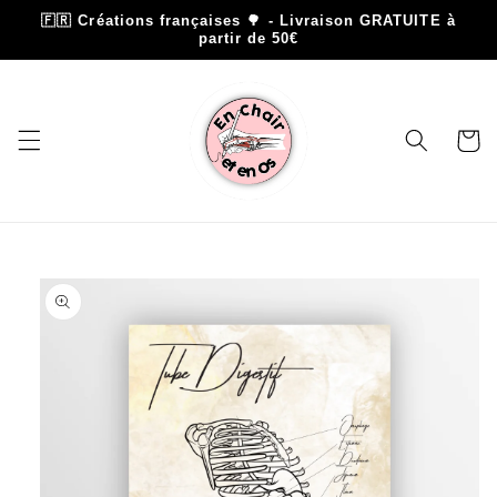
et
🇫🇷 Créations françaises 🌳 - Livraison GRATUITE à
passer
partir de 50€
au
contenu
Panier
Passer aux
informations
produits