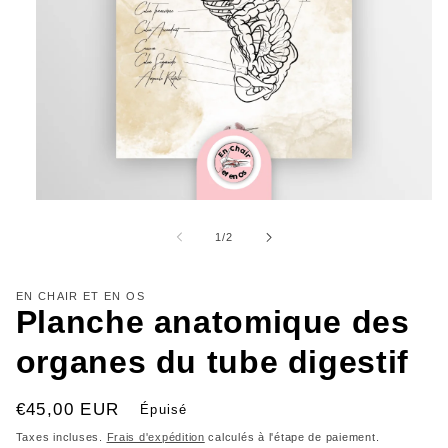
Ouvrir
le
média
de
1
/
2
1
dans
une
fenêtre
EN CHAIR ET EN OS
modale
Planche anatomique des
organes du tube digestif
Prix
€45,00 EUR
Épuisé
habituel
Taxes incluses.
Frais d'expédition
calculés à l'étape de paiement.