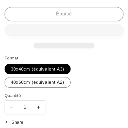
Épuisé
Format
30x40cm (équivalent A3)
40x60cm (équivalent A2)
Quantité
Réduire
Augmenter
la
la
quantité
quantité
Share