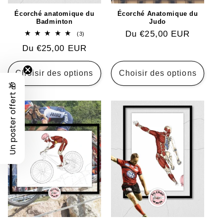
Écorché anatomique du
Écorché Anatomique du
Badminton
Judo
Prix
Du €25,00 EUR
3
(3)
total
habituel
Prix
Du €25,00 EUR
des
critiques
habituel
Choisir des options
Choisir des options
Un poster offert 🎁