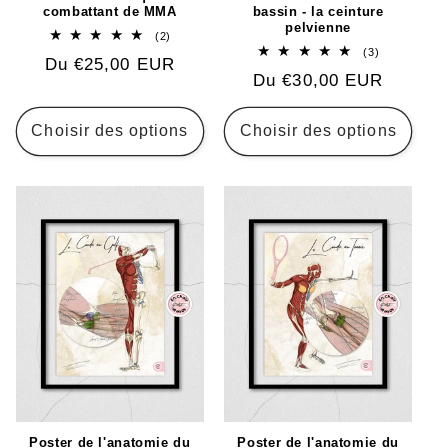
combattant de MMA
bassin - la ceinture
pelvienne
2
(2)
total
3
(3)
Prix
Du €25,00 EUR
des
total
critiques
Prix
Du €30,00 EUR
des
habituel
critiques
habituel
Choisir des options
Choisir des options
Poster de l'anatomie du
Poster de l'anatomie du