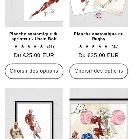
Planche anatomique du
Planche anatomique du
sprinteur - Usain Bolt
Rugby
26
31
(26)
(31)
total
total
Prix
Du €25,00 EUR
Prix
Du €25,00 EUR
des
des
critiques
critiques
habituel
habituel
Choisir des options
Choisir des options