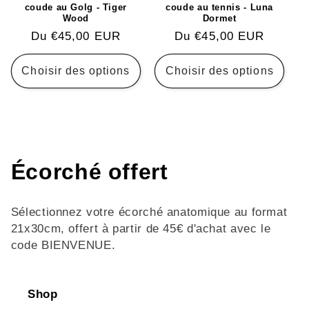
coude au Golg - Tiger
coude au tennis - Luna
Wood
Dormet
Prix
Du €45,00 EUR
Prix
Du €45,00 EUR
habituel
habituel
Choisir des options
Choisir des options
C
Écorché offert
o
Sélectionnez votre écorché anatomique au format
l
21x30cm, offert à partir de 45€ d'achat avec le
code BIENVENUE.
l
e
Shop