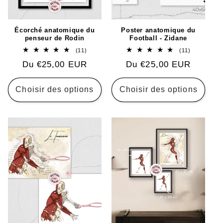
Écorché anatomique du
Poster anatomique du
penseur de Rodin
Football - Zidane
11
11
(11)
(11)
total
total
Prix
Du €25,00 EUR
Prix
Du €25,00 EUR
des
des
critiques
critiques
habituel
habituel
Choisir des options
Choisir des options