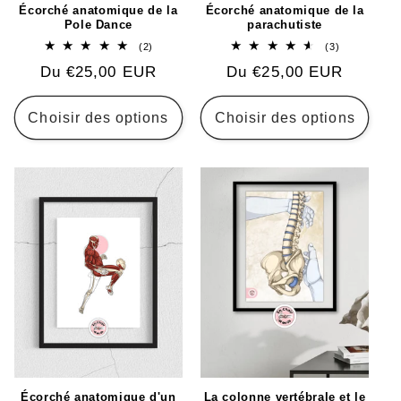
Écorché anatomique de la
Écorché anatomique de la
Pole Dance
parachutiste
2
3
(2)
(3)
total
total
Prix
Du €25,00 EUR
Prix
Du €25,00 EUR
des
des
critiques
critiques
habituel
habituel
Choisir des options
Choisir des options
Écorché anatomique d'un
La colonne vertébrale et le