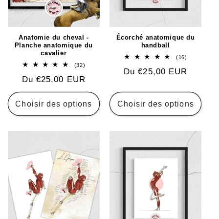
Anatomie du cheval -
Écorché anatomique du
Planche anatomique du
handball
cavalier
16
(16)
total
32
(32)
Prix
Du €25,00 EUR
des
total
critiques
Prix
Du €25,00 EUR
des
habituel
critiques
habituel
Choisir des options
Choisir des options