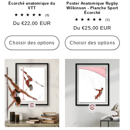
Écorché anatomique du
Poster Anatomique Rugby
VTT
Wilkinson - Planche Sport
Écorché
8
(8)
total
5
(5)
Prix
Du €22,00 EUR
des
total
critiques
Prix
Du €25,00 EUR
des
habituel
critiques
habituel
Choisir des options
Choisir des options