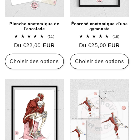
Planche anatomique de
Écorché anatomique d'une
l'escalade
gymnaste
11
16
(11)
(16)
total
total
Prix
Du €22,00 EUR
Prix
Du €25,00 EUR
des
des
critiques
critiques
habituel
habituel
Choisir des options
Choisir des options