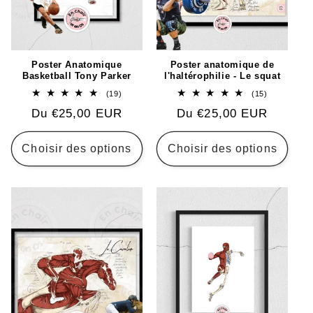
Poster Anatomique
Poster anatomique de
Basketball Tony Parker
l'haltérophilie - Le squat
19
15
(19)
(15)
total
total
Prix
Du €25,00 EUR
Prix
Du €25,00 EUR
des
des
critiques
critiques
habituel
habituel
Choisir des options
Choisir des options