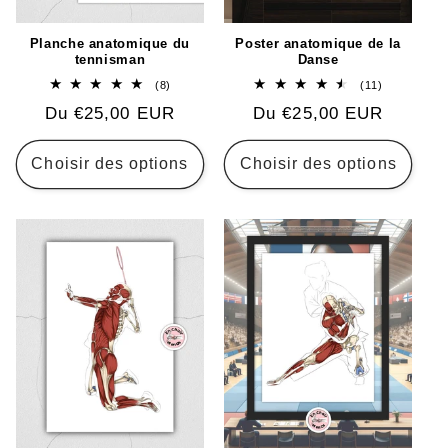
Planche anatomique du
Poster anatomique de la
tennisman
Danse
8
11
(8)
(11)
total
total
Prix
Du €25,00 EUR
Prix
Du €25,00 EUR
des
des
critiques
critiques
habituel
habituel
Choisir des options
Choisir des options